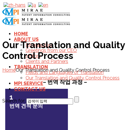
HOME
ABOUT US
Our Translation and Quality
Introduction
Greetings from our CEO
Control Process
History
Clients and Partners
TRANSLATION
Home
Our Translation and Quality Control Process
Fields and Languages of Translation
Our Translation and Quality Control Process
– 번역 작업 과정 –
MPI SERVICE
CONTACT US
1
Search for:
번역 견적 문의